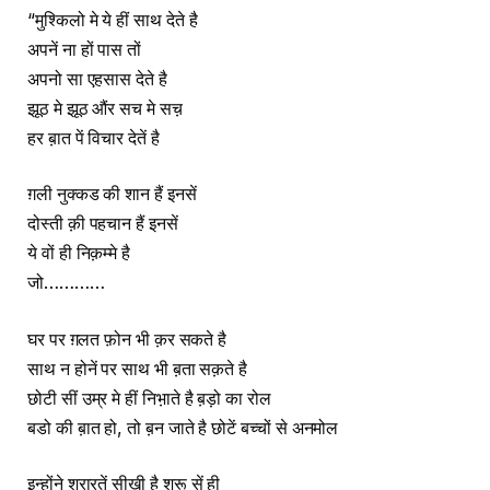
“मुश्किलो मे ये हीं साथ देते है
अपनें ना हों पास तों
अपनो सा एहसास देते है
झूठ मे झूठ औंर सच मे सच़
हर ब़ात पें विचार देतें है
ग़ली नुक्कड की शान हैं इनसें
दोस्ती क़ी पहचान हैं इनसें
ये वों ही निक़म्मे है
जो…………
घर पर ग़लत फ़ोन भी क़र सकते है
साथ न होनें पर साथ भी ब़ता सक़ते है
छोटी सीं उम्र मे हीं निभ़ाते है ब़ड़ो का रोल
बडो की ब़ात हो, तो ब़न जाते है छोटें बच्चों से अनमोल
इन्होंने शरारतें सीख़ी है शुरू सें ही